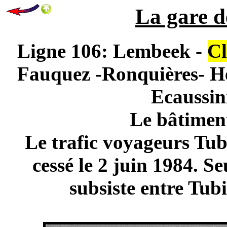
La gare d
Ligne 106: Lembeek -
C
Fauquez -Ronquières- He
Ecaussin
Le bâtiment
Le trafic voyageurs Tub
cessé le 2 juin 1984. S
subsiste entre Tub