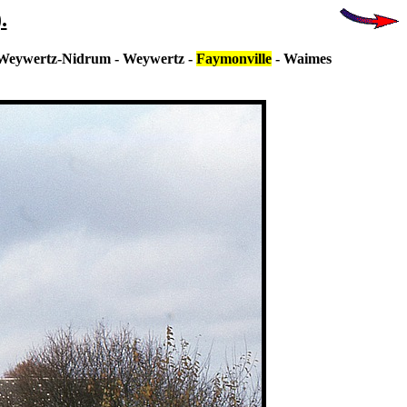
.
 - Weywertz-Nidrum - Weywertz -
Faymonville
- Waimes