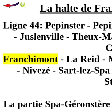
La halte de Fra
Ligne 44: Pepinster - Pep
- Juslenville - Theux-M
C
Franchimont
- La Reid - 
- Nivezé - Sart-lez-Sp
S
La partie Spa-Géronstère 