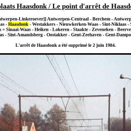
laats Haasdonk / Le point d'arrêt de Haasd
twerpen-Linkeroever]] Antwerpen-Centraal - Berchem - Antwerp
as -
Haasdonk
- Westakkers - Nieuwkerken-Waas - Sint-Niklaas - S
 = Sinaai-Waas - Heiken - Lokeren - Staakte - Zeveneken - Beerveld
as - Sint-Amandsberg - Oostakker - Gent-Zeehaven - Gent-Dampoort
L'arrêt de Haasdonk a été supprimé le 2 juin 1984.