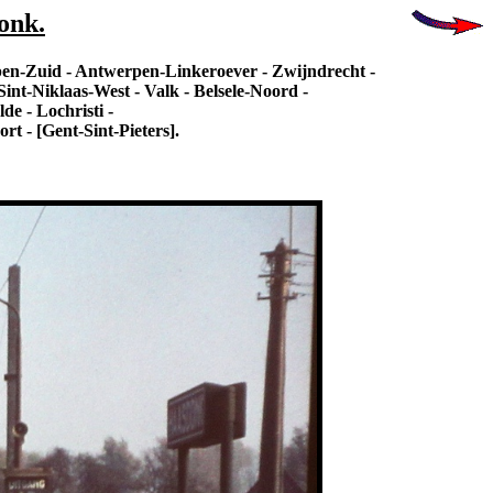
onk.
en-Zuid - Antwerpen-Linkeroever - Zwijndrecht -
int-Niklaas-West - Valk - Belsele-Noord -
e - Lochristi -
 - [Gent-Sint-Pieters].