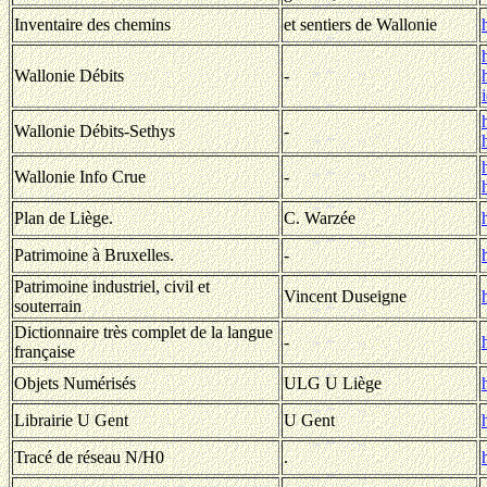
Inventaire des chemins
et sentiers de Wallonie
Wallonie Débits
-
Wallonie Débits-Sethys
-
Wallonie Info Crue
-
Plan de Liège.
C. Warzée
Patrimoine à Bruxelles.
-
Patrimoine industriel, civil et
Vincent Duseigne
souterrain
Dictionnaire très complet de la langue
-
h
française
Objets Numérisés
ULG U Liège
Librairie U Gent
U Gent
Tracé de réseau N/H0
.