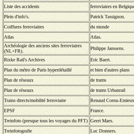
Liste des accidents
ferroviaires en Belgiqu
Plein d'info's.
Patrick Tassignon.
Coiffures ferroviaires
du monde
Atlas
Atlas.
Archéologie des anciens sites ferroviaires
Philippe Janssens.
(NL+FR).
Rixke Rail's Archives
Eric Baert.
Plan du métro de Paris hyperdétaillé
et bien d'autres plans
Plan de réseaux
de trams
Plan de réseaux
de trams Urbanrail
Trains directs/mobilité ferroviaire
Renaud Cornu-Emieux
EPSF
France.
Treinfoto (presque tous les voyages du PFT)
Geert Maes.
Treinfotografie
Luc Donners.