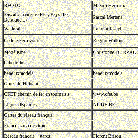
BFOTO
Maxim Herman.
Pascal's Treinsite (PFT, Pays Bas,
Pascal Mertens.
Belgique...)
Wallorail
Laurent Joseph.
Cellule Ferroviaire
Région Wallone
Modélisme
Christophe DURVAU
beluxtrains
.
beneluxmodels
beneluxmodels
Gares du Hainaut
.
CFET chemin de fer en tournaisis
www.cfet.be
Lignes disparues
NL DE BE...
Cartes du réseau français
-
France, suivi des trains
-
Réseau français + gares
Florent Brisou