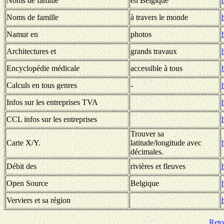
Noms de famille
en Belgique
Noms de famille
à travers le monde
Namur en
photos
Architectures et
grands travaux
Encyclopédie médicale
accessible à tous
Calculs en tous genres
-
Infos sur les entreprises TVA
CCL infos sur les entreprises
Trouver sa
Carte X/Y.
latitude/longitude avec
décimales.
Débit des
rivières et fleuves
Open Source
Belgique
Verviers et sa région
Reto