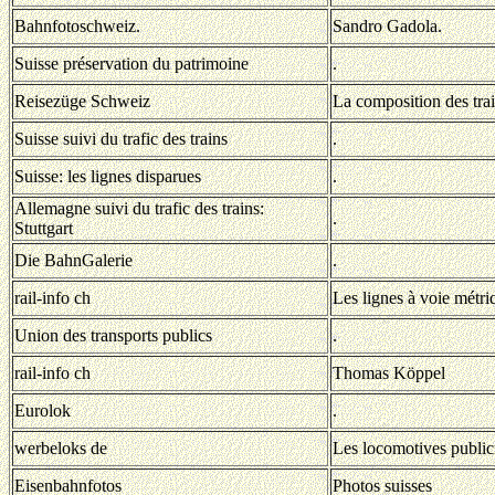
Bahnfotoschweiz.
Sandro Gadola.
Suisse préservation du patrimoine
.
Reisezüge Schweiz
La composition des trai
Suisse suivi du trafic des trains
.
Suisse: les lignes disparues
.
Allemagne suivi du trafic des trains:
.
Stuttgart
Die BahnGalerie
.
rail-info ch
Les lignes à voie métri
Union des transports publics
.
rail-info ch
Thomas Köppel
Eurolok
.
werbeloks de
Les locomotives publici
Eisenbahnfotos
Photos suisses