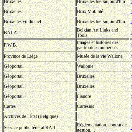
Bruxelles
Bruxelles hier/aujourd'hui
Bruxelles
Brux Mobilité
Bruxelles vu du ciel
Bruxelles hier/aujourd'hui
Belgian Art Links and
BALAT
Tools
Images et histoires des
F.W.B.
patrimoines numérisés
Province de Liège
Musée de la vie Wallone
Géoportail
Wallonie
Géoportail
Bruxelles
Géoportail
Bruxelles
Géoportail
Flandre
Cartes
Cartesius
Archives de l'État (Belgique)
-
Réglementation, contrat de
Service public fédéral RAIL
gestion,...