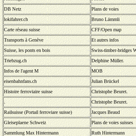
DB Netz
Plans de voies
lokifahrer.ch
Bruno Lämmli
Carte réseau suisse
CFF/Open map
Transports à Genève
Et autres infos
Suisse, les ponts en bois
Swiss-timber-bridges 
Triebzug.ch
Delphine Müller.
Infos de l'agent M
MOB
eisenbahnfans.ch
Julian Brückel
Histoire ferroviaire suisse
Christophe Beuret.
.
Christophe Beuret.
Railsuisse (Portail ferroviare suisse)
Jacques Beaud
Gleiseplaene Schweiz
Plans de voies suisses
Sammlung Max Hintermann
Ruth Hintermann