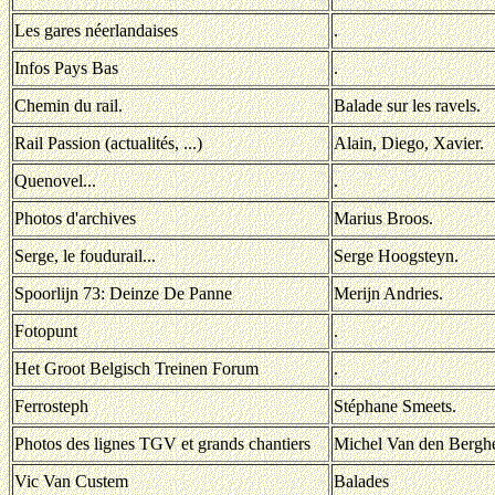
Les gares néerlandaises
.
Infos Pays Bas
.
Chemin du rail.
Balade sur les ravels.
Rail Passion (actualités, ...)
Alain, Diego, Xavier.
Quenovel...
.
Photos d'archives
Marius Broos.
Serge, le foudurail...
Serge Hoogsteyn.
Spoorlijn 73: Deinze De Panne
Merijn Andries.
Fotopunt
.
Het Groot Belgisch Treinen Forum
.
Ferrosteph
Stéphane Smeets.
Photos des lignes TGV et grands chantiers
Michel Van den Bergh
Vic Van Custem
Balades