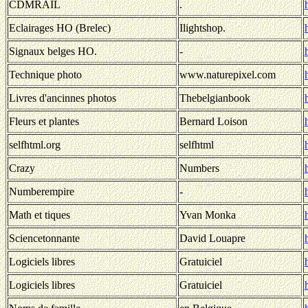
CDMRAIL
.
Eclairages HO (Brelec)
Ilightshop.
Signaux belges HO.
-
Technique photo
www.naturepixel.com
Livres d'ancinnes photos
Thebelgianbook
Fleurs et plantes
Bernard Loison
selfhtml.org
selfhtml
Crazy
Numbers
Numberempire
-
Math et tiques
Yvan Monka
Sciencetonnante
David Louapre
Logiciels libres
Gratuiciel
Logiciels libres
Gratuiciel