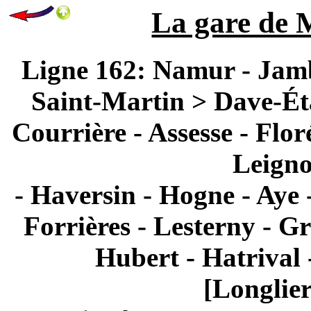
La gare de M
Ligne 162: Namur - Jamb
Saint-Martin > Dave-Éta
Courrière - Assesse - Flor
Leigno
- Haversin - Hogne - Aye 
Forrières - Lesterny - G
Hubert - Hatrival 
[Longlie