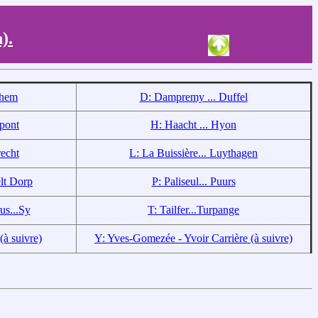
).
ghem
D: Dampremy ... Duffel
pont
H: Haacht ... Hyon
echt
L: La Buissière... Luythagen
lt Dorp
P: Paliseul... Puurs
us...Sy
T: Tailfer...Turpange
(à suivre)
Y: Yves-Gomezée - Yvoir Carrière (à suivre)