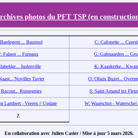
rchives photos du PFT TSP (en construction
 Bardegem ... Buzenol
C: Cafonette ... Cure
: Falaen ... Furnaux
G: Galmaarden ... Gru
 Jabekke... Juslenville
K: Kaaskerke... Kwatr
aast... Novilles Tavier
O: Obaix Buzet... Overpe
 Racour... Russegnies
S: Saint Amand lez Fleur
nt Lambert - Vreren
// Update
W: Waarschot - Waterschei 
Z
En collaboration avec Julien Casier / Mise à jour 5 mars 2026.