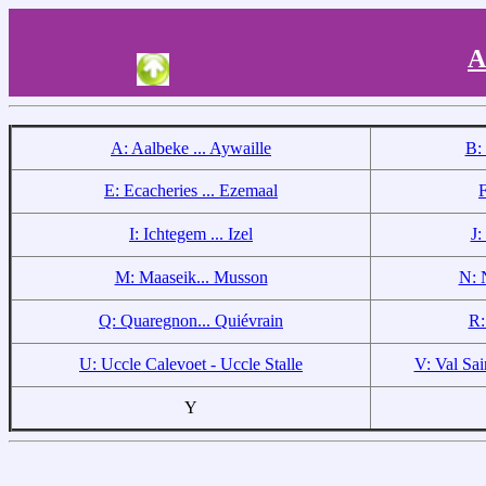
A
A: Aalbeke ... Aywaille
B:
E: Ecacheries ... Ezemaal
F
I: Ichtegem ... Izel
J:
M: Maaseik... Musson
N: N
Q: Quaregnon... Quiévrain
R:
U: Uccle Calevoet - Uccle Stalle
V: Val Sai
Y